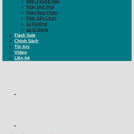
Bếp 3 Vùng Nấu
Máy Hút Mùi
Máy Rửa Chén
Máy Sấy Chén
Lò Nướng
Lò Vi Sóng
Flash Sale
Chính Sách
Tin tức
Video
Liên hệ