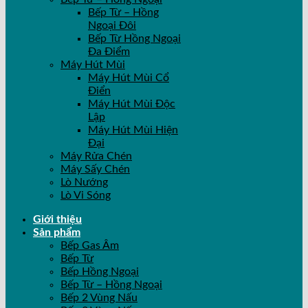
Bếp Từ – Hồng
Ngoại Đôi
Bếp Từ Hồng Ngoại
Đa Điểm
Máy Hút Mùi
Máy Hút Mùi Cổ
Điển
Máy Hút Mùi Độc
Lập
Máy Hút Mùi Hiện
Đại
Máy Rửa Chén
Máy Sấy Chén
Lò Nướng
Lò Vi Sóng
Giới thiệu
Sản phẩm
Bếp Gas Âm
Bếp Từ
Bếp Hồng Ngoại
Bếp Từ – Hồng Ngoại
Bếp 2 Vùng Nấu