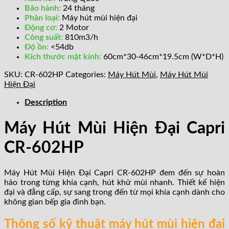
Bảo hành:
24 tháng
Phân loại:
Máy hút mùi hiện đại
Động cơ:
2 Motor
Công suất:
810m3/h
Độ ồn:
<54db
Kích thước mặt kính:
60cm*30-46cm*19.5cm (W*D*H)
SKU:
CR-602HP
Categories:
Máy Hút Mùi
,
Máy Hút Mùi
Hiện Đại
Description
Máy Hút Mùi Hiện Đại Capri
CR-602HP
Máy Hút Mùi Hiện Đại Capri CR-602HP đem đến sự hoàn
hảo trong từng khía cạnh, hút khử mùi nhanh. Thiết kế hiện
đại và đẳng cấp, sự sang trong đến từ mọi khía cạnh dành cho
không gian bếp gia đình bạn.
Thông số kỹ thuật máy hút mùi hiện đại