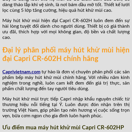
dàng tháo lắp khi vệ sinh, là nơi bám dầu mỡ tốt. Thiết kế lưới
lọc cùng 5 lớp tăng cường, hiệu quả hút khử mùi cao.
Máy hút khử mùi hiện đại Capri CR-602H luôn đem đến sự
hài lòng tuyệt đối dành cho người dùng. Thiết bị có giá thành
ưu đãi, thích hợp với mọi không gian, độ bền và chất lượng
cao.
Đại lý phân phối máy hút khử mùi hiện
đại Capri CR-602H chính hãng
Caprivietnam.com
tự hào là đơn vị chuyên phân phối các sản
phẩm bếp máy hút khử mùi chính hãng. Với nhiều năm kinh
nghiệm trong nghề, luôn cam kết đem đến giá trị thực, sản
phẩm chất lượng đến tay người tiêu dùng.
Máy hút khử mùi trực tiếp Capri nhập khẩu nguyên chiếc từ
thương hiệu nỗi tiếng tại Ý. Luôn được đón nhận trên thị
trường Việt Nam, góp phần tạo nên hương vị cuộc sống trọn
vẹn, bữa cơm ngon cho gia đình luôn hạnh phúc.
Ưu điểm mua máy hút khử mùi Capri CR-602HP