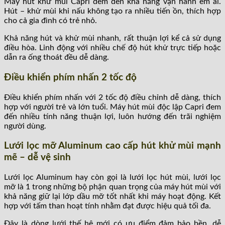
Máy hút khử mùi Capri đem đến khả năng vận hành êm ái.
Hút – khử mùi khi nấu không tạo ra nhiều tiến ồn, thích hợp
cho cả gia đình có trẻ nhỏ.
Khả năng hút và khử mùi nhanh, rất thuận lợi kể cả sử dụng
điều hòa. Linh động với nhiều chế độ hút khử trực tiếp hoặc
dẫn ra ống thoát đều dễ dàng.
Điều khiển phím nhấn 2 tốc độ
Điều khiển phím nhấn với 2 tốc độ điều chỉnh dễ dàng, thích
hợp với người trẻ và lớn tuổi. Máy hút mùi độc lập Capri đem
đến nhiều tính năng thuận lợi, luôn hướng đến trãi nghiệm
người dùng.
Lưới lọc mỡ Aluminum cao cấp hút khử mùi mạnh
mẽ – dễ vệ sinh
Lưới lọc Aluminum hay còn gọi là lưới lọc hút mùi, lưới lọc
mỡ là 1 trong những bộ phận quan trọng của máy hút mùi với
khả năng giữ lại lớp dầu mỡ tốt nhất khi máy hoạt động. Kết
hợp với tấm than hoạt tính nhằm đạt được hiệu quả tối đa.
Đây là dòng lưới thế hệ mới có ưu điểm đảm bảo bền, dễ