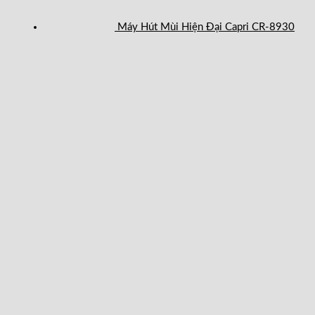
Máy Hút Mùi Hiện Đại Capri CR-8930