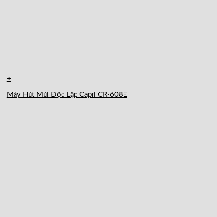
+
Máy Hút Mùi Độc Lập Capri CR-608E