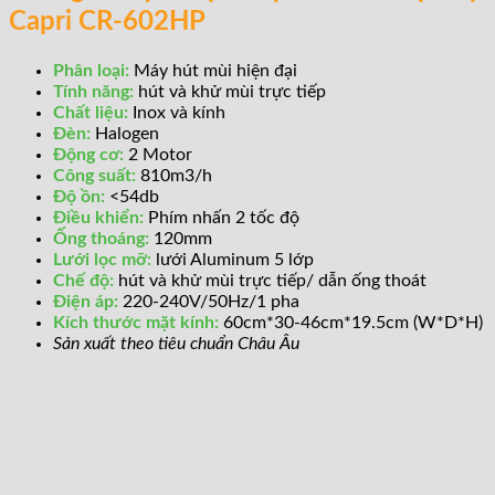
Capri CR-602HP
Phân loại:
Máy hút mùi hiện đại
Tính năng:
hút và khử mùi trực tiếp
Chất liệu:
Inox và kính
Đèn:
Halogen
Động cơ:
2 Motor
Công suất:
810m3/h
Độ ồn:
<54db
Điều khiển:
Phím nhấn 2 tốc độ
Ống thoáng:
120mm
Lưới lọc mỡ:
lưới Aluminum 5 lớp
Chế độ:
hút và khử mùi trực tiếp/ dẫn ống thoát
Điện áp:
220-240V/50Hz/1 pha
Kích thước mặt kính:
60cm*30-46cm*19.5cm (W*D*H)
Sản xuất theo tiêu chuẩn Châu Âu