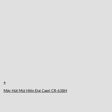
+
Máy Hút Mùi Hiện Đại Capri CR-638H